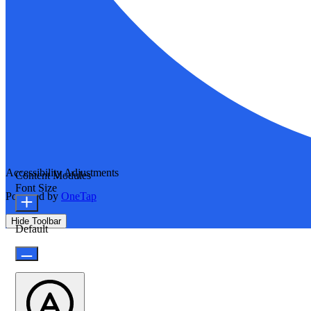
Accessibility Adjustments
Content Modules
Font Size
Powered by
OneTap
Hide Toolbar
Default