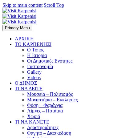
Skip to main content
Scroll Top
Primary Menu
ΑΡΧΙΚΗ
ΤΟ ΚΑΡΠΕΝΗΣΙ
Ο Τόπος
Η Ιστορία
Οι Δημοτικές Ενότητες
Γαστρονομία
Gallery
Videos
Ο ΔΗΜΟΣ
ΤΙ ΝΑ ΔΕΙΤΕ
Μουσεία – Πολιτισμός
Μοναστήρια – Εκκλησίες
Φύση – Φαράγγια
Λίμνες – Ποτάμια
Χωριά
ΤΙ ΝΑ ΚΑΝΕΤΕ
Δραστηριότητες
Φαγητό – Διασκέδαση