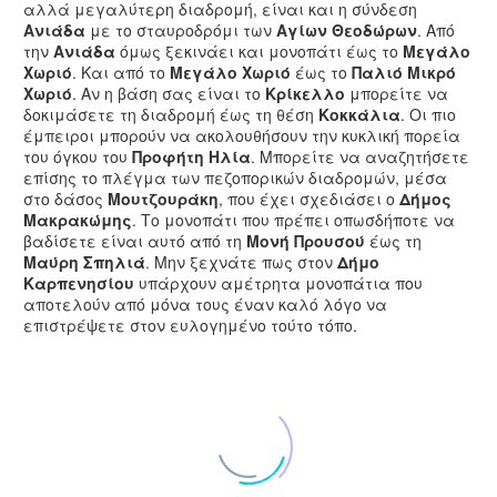
αλλά μεγαλύτερη διαδρομή, είναι και η σύνδεση
Ανιάδα
με το σταυροδρόμι των
Αγίων Θεοδώρων
. Από
την
Ανιάδα
όμως ξεκινάει και μονοπάτι έως το
Μεγάλο
Χωριό
. Και από το
Μεγάλο Χωριό
έως το
Παλιό Μικρό
Χωριό
. Αν η βάση σας είναι το
Κρίκελλο
μπορείτε να
δοκιμάσετε τη διαδρομή έως τη θέση
Κοκκάλια
. Οι πιο
έμπειροι μπορούν να ακολουθήσουν την κυκλική πορεία
του όγκου του
Προφήτη Ηλία
. Μπορείτε να αναζητήσετε
επίσης το πλέγμα των πεζοπορικών διαδρομών, μέσα
στο δάσος
Μουτζουράκη
, που έχει σχεδιάσει ο
Δήμος
Μακρακώμης
. Το μονοπάτι που πρέπει οπωσδήποτε να
βαδίσετε είναι αυτό από τη
Μονή Προυσού
έως τη
Μαύρη Σπηλιά
. Μην ξεχνάτε πως στον
Δήμο
Καρπενησίου
υπάρχουν αμέτρητα μονοπάτια που
αποτελούν από μόνα τους έναν καλό λόγο να
επιστρέψετε στον ευλογημένο τούτο τόπο.
ΜΟΝΟΠΑΤΙ ΜΕΓΑΛΟ ΧΩΡΙΟ
ΜΟΝΟΠΑΤΙ ΜΕΓΑΛΟ ΧΩΡΙΟ