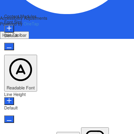
Content Modules
Accessibility Adjustments
Font Size
Powered by
OneTap
Hide Toolbar
Default
Readable Font
Line Height
Default