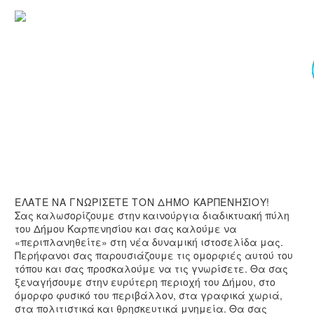
Clear Filters
ΟΝΟΔΡΟΜΙΚΟ
ΟΝΟΔΡΟΜΙΚΟ ΚΕΝΤΡΟ ΒΕΛΟΥΧΙΟΥ
ΝΤΡΟ
ΛΟΥΧΙΟΥ
ΡΑΓΓΙ
ΡΑΓΓΙ ΠΑΝΤΑ ΒΡΕΧΕΙ
ΝΤΑ
ΕΧΕΙ
ΟΝΗ
ΝΗ ΠΡΟΥΣΟΥ
ΟΥΣΟΥ
ΕΛΑΤΕ ΝΑ
ΓΝΩΡΙΣΕΤΕ
ΤΟΝ ΔΗΜΟ ΚΑΡΠΕΝΗΣΙΟΥ!
Σας καλωσορίζουμε στην καινούργια διαδικτυακή πύλη
του Δήμου Καρπενησίου και σας καλούμε να
«περιπλανηθείτε» στη νέα δυναμική ιστοσελίδα μας.
Περήφανοι σας παρουσιάζουμε τις ομορφιές αυτού του
τόπου και σας προσκαλούμε να τις γνωρίσετε. Θα σας
ξεναγήσουμε στην ευρύτερη περιοχή του Δήμου, στο
όμορφο φυσικό του περιβάλλον, στα γραφικά χωριά,
στα πολιτιστικά και θρησκευτικά μνημεία. Θα σας